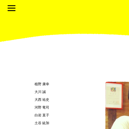
植野 康幸
大川 誠
大西 祐史
河野 竜司
白岩 直子
土谷 紘加