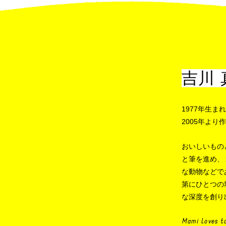
吉川 
1977
年生まれ
2005
年より作
おいしいもの
と筆を進め、
な動物などで
第にひとつの
な深度を創り
Mami loves t