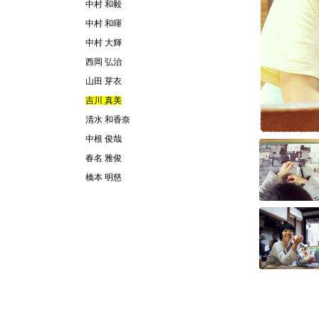
中村 和毅
中村 和暉
中村 大輝
西岡 弘治
山田 芽衣
吉川 真美
清水 和香奈
中根 俊哉
春名 雅俊
橋本 明慈