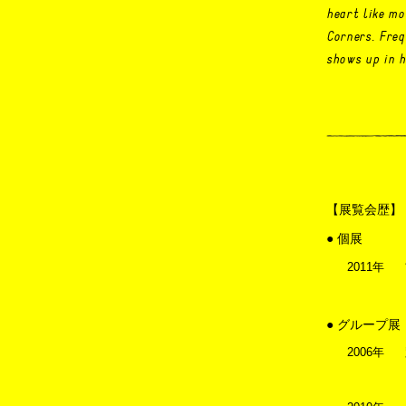
heart like mo
Corners. Freq
shows up in h
【展覧会歴】
● 個展
2011年
● グループ展
2006年